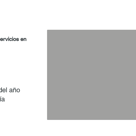
servicios en
del año
ía