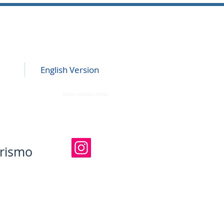
English Version
Transfer and travel colombia
Inicio
urismo