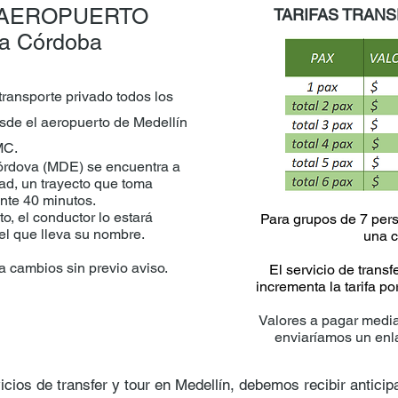
 AEROPUERTO
TARIFAS TRAN
ía Córdoba
transporte privado todos los
sde el aeropuerto de Medellín
MC.
órdova (MDE) se encuentra a
dad, un trayecto que toma
te 40 minutos.
to, el conductor lo estará
Para grupos de 7 pers
el que lleva su nombre.
una c
a cambios sin previo aviso.
El servicio de transf
incrementa la tarifa p
Valores a pagar median
enviaríamos un enl
icios de transfer y tour en Medellín, debemos recibir antici